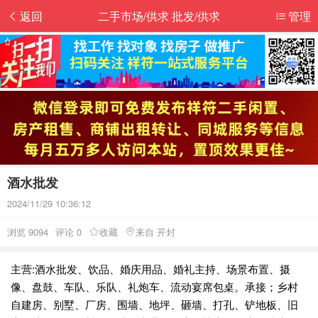
返回
二手市场/供求 批发/供求
管理
酒水批发
2024/11/29 10:36:12
浏览 9094
评论 0
收藏
来自 开封
主营:酒水批发、饮品、婚庆用品、婚礼主持、场景布置、摄
像、盘鼓、车队、乐队、礼炮车、流动宴席包桌。承接；乡村
自建房、别墅、厂房、围墙、地坪、砸墙、打孔、铲地板、旧